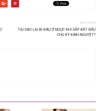
Next article
O
TẠI SAO LẠI BỊ ĐAU Ở NGỰC KHI SẮP BẮT ĐẦU
CHU KỲ KINH NGUYỆT?