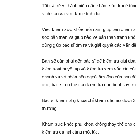
Tất cả trẻ vị thành niên cần khám sức khoẻ tổn
bé
sinh sản và sức khoẻ tình dục.
Việc khám sức khỏe mỗi năm giúp bạn chăm s
sóc bản thân và giúp bảo vệ bản thân tránh k
cũng giúp bác sĩ tìm ra và giải quyết các vấn đ
Bạn sẽ cần phải đến bác sĩ để kiểm tra giai đoạ
kiểm soát huyết áp và kiểm tra xem vắc xin của
nhanh vú và phần bên ngoài âm đạo của bạn để
dục, bác sĩ có thể cần kiểm tra các bệnh lây t
Bác sĩ khám phụ khoa chỉ khám cho nữ dưới 21 
thường.
Khám sức khỏe phụ khoa không thay thế cho cá
kiểm tra cả hai cùng một lúc.