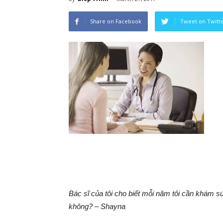
Share on Facebook
Tweet on Twitt
khỏe
cho
mẹ
và
Bác sĩ của tôi cho biết mỗi năm tôi cần khám sứ
không? – Shayna