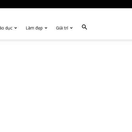
áo dục
Làm đẹp
Giải trí