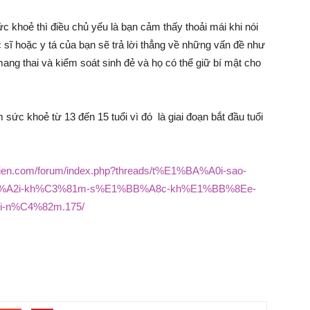
c khoẻ thì điều chủ yếu là bạn cảm thấy thoải mái khi nói
sĩ hoặc y tá của bạn sẽ trả lời thẳng về những vấn đề như
, mang thai và kiểm soát sinh đẻ và họ có thể giữ bí mật cho
sức khoẻ từ 13 đến 15 tuổi vì đó là giai đoạn bắt đầu tuổi
antien.com/forum/index.php?threads/t%E1%BA%A0i-sao-
A2i-kh%C3%81m-s%E1%BB%A8c-kh%E1%BB%8Ee-
-n%C4%82m.175/