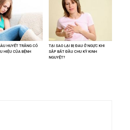
MÀU HUYẾT TRẮNG CÓ
TẠI SAO LẠI BỊ ĐAU Ở NGỰC KHI
ẤU HIỆU CỦA BỆNH
SẮP BẮT ĐẦU CHU KỲ KINH
NGUYỆT?