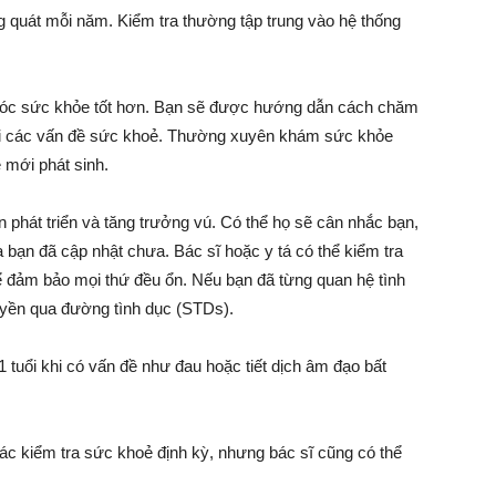
g quát mỗi năm. Kiểm tra thường tập trung vào hệ thống
óc sức khỏe tốt hơn. Bạn sẽ được hướng dẫn cách chăm
hỏi các vấn đề sức khoẻ. Thường xuyên khám sức khỏe
ề mới phát sinh.
n phát triển và tăng trưởng vú. Có thể họ sẽ cân nhắc bạn,
 bạn đã cập nhật chưa. Bác sĩ hoặc y tá có thể kiểm tra
 đảm bảo mọi thứ đều ổn. Nếu bạn đã từng quan hệ tình
ruyền qua đường tình dục (STDs).
tuổi khi có vấn đề như đau hoặc tiết dịch âm đạo bất
c kiểm tra sức khoẻ định kỳ, nhưng bác sĩ cũng có thể