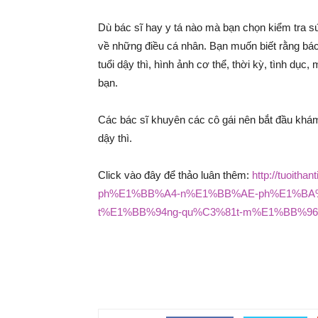
Dù bác sĩ hay y tá nào mà bạn chọn kiểm tra sứ
về những điều cá nhân. Bạn muốn biết rằng bác 
tuổi dậy thì, hình ảnh cơ thể, thời kỳ, tình dục
bạn.
Các bác sĩ khuyên các cô gái nên bắt đầu khám 
dậy thì.
Click vào đây để thảo luân thêm:
http://tuoith
ph%E1%BB%A4-n%E1%BB%AE-ph%E1%BA%
t%E1%BB%94ng-qu%C3%81t-m%E1%BB%96i