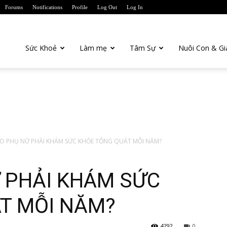
Forums
Notifications
Profile
Log Out
Log In
anTien.com
Sức Khoẻ
Làm mẹ
Tâm Sự
Nuôi Con & Gi
AO PHỤ NỮ PHẢI KHÁM SỨC KHỎE TỔNG QUÁT MỖI NĂM?
Ữ PHẢI KHÁM SỨC
T MỖI NĂM?
4292
0