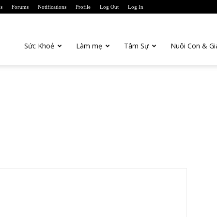
s
Forums
Notifications
Profile
Log Out
Log In
anTien.com
Sức Khoẻ
Làm mẹ
Tâm Sự
Nuôi Con & Gi