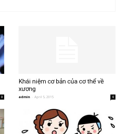
Khái niệm cơ bản của cơ thể về
xương
admin
-
April 5, 2015
0
0