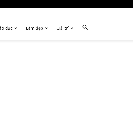
áo dục
Làm đẹp
Giải trí