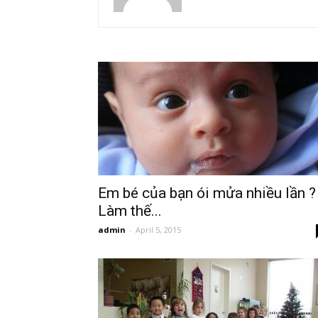
khỏe
cho
mẹ
Em bé của bạn ói mửa nhiều lần ?
Làm thế...
admin
-
April 5, 2015
và