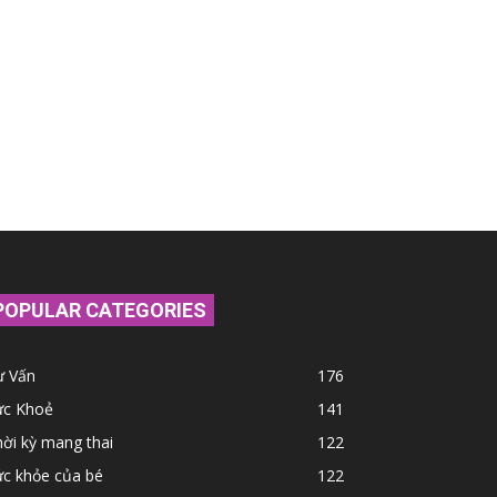
POPULAR CATEGORIES
ư Vấn
176
ức Khoẻ
141
ời kỳ mang thai
122
ức khỏe của bé
122