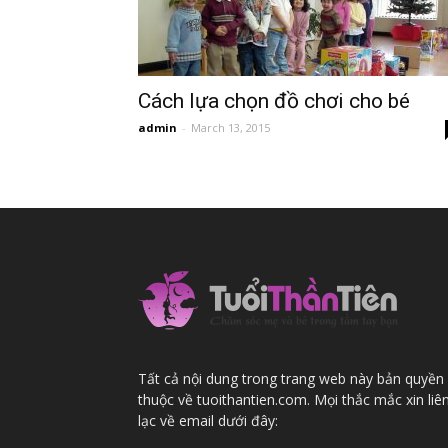
bé
Cách lựa chọn đồ chơi cho bé
admin
-
March 13, 2015
Tất cả nội dung trong trang web này bản quyền
thuộc về tuoithantien.com. Mọi thắc mắc xin liê
lạc về email dưới đây: