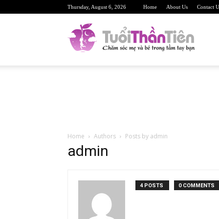
Thursday, August 6, 2026
Home
About Us
Contact U
TuoiTh
Trang
Home
Authors
Posts by admin
web
admin
4 POSTS
0 COMMENTS
sức