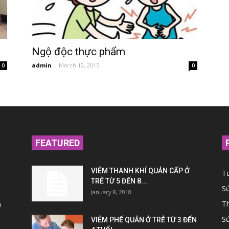
Ngộ độc thực phẩm
admin
-
March 12, 2015
0
0
FEATURED
VIÊM THANH KHÍ QUẢN CẤP Ở
T
TRẺ TỪ 5 ĐẾN 8...
S
January 8, 2018
Th
n
S
VIÊM PHẾ QUẢN Ở TRẺ TỪ 3 ĐẾN