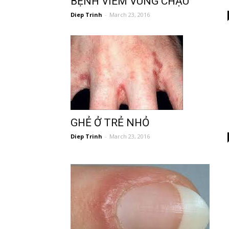
BỆNH VIÊM VÙNG CHẬU
Diep Trinh
-
March 23, 2016
bé
GHẺ Ở TRẺ NHỎ
Diep Trinh
-
March 23, 2016