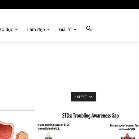
áo dục
Làm đẹp
Giải trí
LATEST