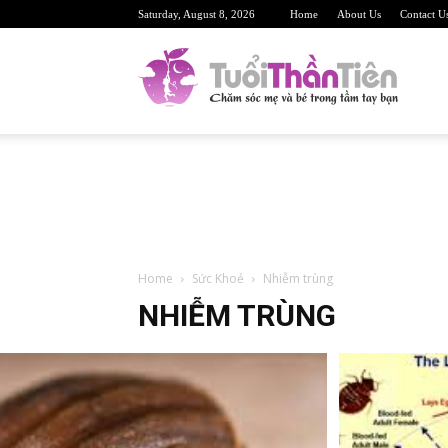
Saturday, August 8, 2026
Home
About Us
Contact U
TuoiTh
Trang
Home
Sức Khoẻ
Nhiễm trùng
web
NHIỄM TRÙNG
sức