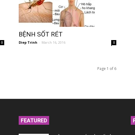
BỆNH SỐT RÉT
Diep Trinh
-
March 16, 2016
0
0
Page 1 of 6
FEATURED