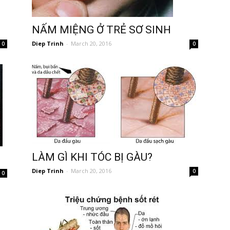
NẤM MIỆNG Ở TRẺ SƠ SINH
Diep Trinh
-
March 20, 2016
0
0
LÀM GÌ KHI TÓC BỊ GÀU?
Diep Trinh
-
March 20, 2016
0
0