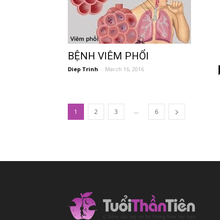
BỆNH VIÊM PHỔI
Diep Trinh
-
March 16, 2016
...
1
2
3
6