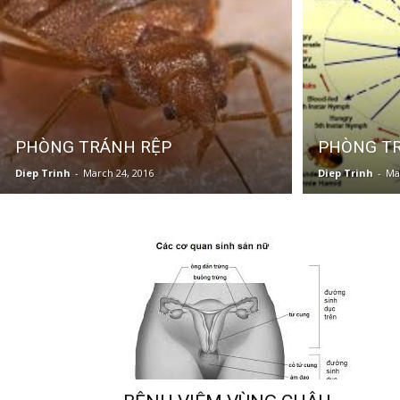
khỏe
cho
PHÒNG TRÁNH RỆP
PHÒNG T
Diep Trinh
-
March 24, 2016
Diep Trinh
-
Ma
mẹ
và