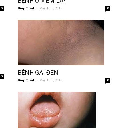
BỆNH U MỀM LÂY
Diep Trinh
-
March 23, 2016
0
0
BỆNH GAI ĐEN
0
Diep Trinh
-
March 23, 2016
0