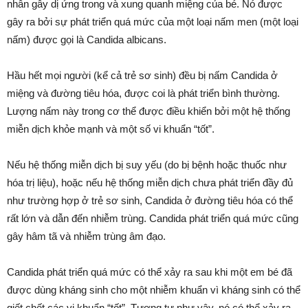
nhân gây dị ứng trong và xung quanh miệng của bé. Nó được
gây ra bởi sự phát triển quá mức của một loại nấm men (một loại
nấm) được gọi là Candida albicans.
Hầu hết mọi người (kể cả trẻ sơ sinh) đều bị nấm Candida ở
miệng và đường tiêu hóa, được coi là phát triển bình thường.
Lượng nấm này trong cơ thể được điều khiển bởi một hệ thống
miễn dịch khỏe mạnh và một số vi khuẩn “tốt”.
Nếu hệ thống miễn dịch bị suy yếu (do bị bệnh hoặc thuốc như
hóa trị liệu), hoặc nếu hệ thống miễn dịch chưa phát triển đầy đủ
như trường hợp ở trẻ sơ sinh, Candida ở đường tiêu hóa có thể
rất lớn và dẫn đến nhiễm trùng. Candida phát triển quá mức cũng
gây hâm tã và nhiễm trùng âm đạo.
Candida phát triển quá mức có thể xảy ra sau khi một em bé đã
được dùng kháng sinh cho một nhiễm khuẩn vì kháng sinh có thể
giết chết các vi khuẩn “tốt”. Tương tự như vậy, nó có thể xảy ra