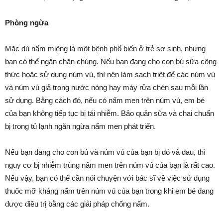
Phòng ngừa
Mặc dù nấm miệng là một bệnh phổ biến ở trẻ sơ sinh, nhưng
bạn có thể ngăn chặn chúng. Nếu bạn đang cho con bú sữa công
thức hoặc sử dụng núm vú, thì nên làm sạch triệt để các núm vú
và núm vú giả trong nước nóng hay máy rửa chén sau mỗi lần
sử dụng. Bằng cách đó, nếu có nấm men trên núm vú, em bé
của bạn không tiếp tục bị tái nhiễm. Bảo quản sữa và chai chuẩn
bị trong tủ lạnh ngăn ngừa nấm men phát triển.
Nếu bạn đang cho con bú và núm vú của bạn bị đỏ và đau, thì
nguy cơ bị nhiễm trùng nấm men trên núm vú của bạn là rất cao.
Nếu vậy, bạn có thể cần nói chuyện với bác sĩ về việc sử dụng
thuốc mỡ kháng nấm trên núm vú của bạn trong khi em bé đang
được điều trị bằng các giải pháp chống nấm.