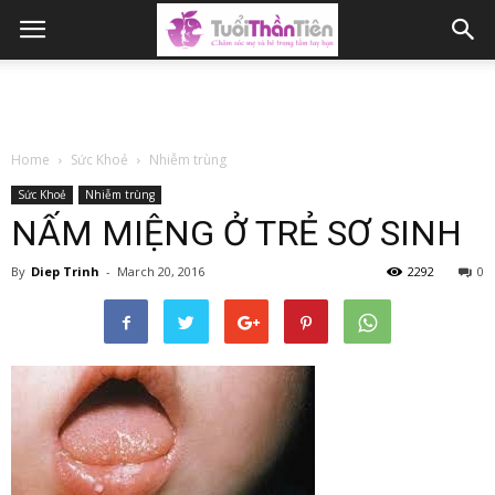
Home
Sức Khoẻ
Nhiễm trùng
Sức Khoẻ
Nhiễm trùng
NẤM MIỆNG Ở TRẺ SƠ SINH
By
Diep Trinh
-
March 20, 2016
2292
0