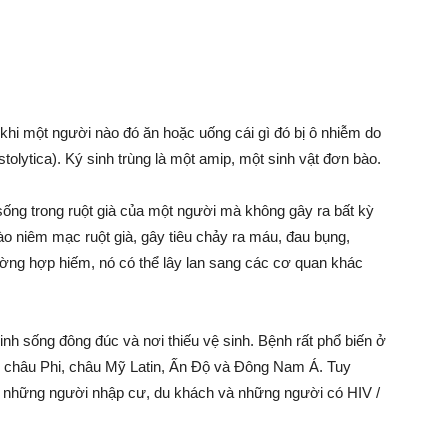
hi một người nào đó ăn hoặc uống cái gì đó bị ô nhiễm do
istolytica). Ký sinh trùng là một amip, một sinh vật đơn bào.
 sống trong ruột già của một người mà không gây ra bất kỳ
o niêm mạc ruột già, gây tiêu chảy ra máu, đau bụng,
rường hợp hiếm, nó có thể lây lan sang các cơ quan khác
nh sống đông đúc và nơi thiếu vệ sinh. Bệnh rất phổ biến ở
ồm châu Phi, châu Mỹ Latin, Ấn Độ và Đông Nam Á. Tuy
ở những người nhập cư, du khách và những người có HIV /