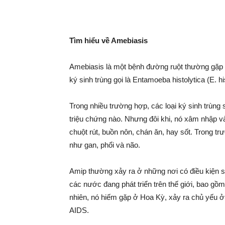
bé
Tìm hiểu về Amebiasis
Amebiasis là một bệnh đường ruột thường gặp k
ký sinh trùng gọi là Entamoeba histolytica (E. h
Trong nhiều trường hợp, các loại ký sinh trùng
triệu chứng nào. Nhưng đôi khi, nó xâm nhập và
chuột rút, buồn nôn, chán ăn, hay sốt. Trong t
như gan, phổi và não.
Amip thường xảy ra ở những nơi có điều kiện si
các nước đang phát triển trên thế giới, bao g
nhiên, nó hiếm gặp ở Hoa Kỳ, xảy ra chủ yếu 
AIDS.