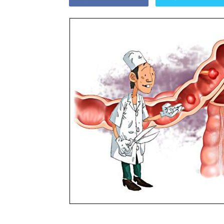
khỏe
cho
mẹ
và