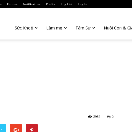
s
Forums
Notifications
Profile
Log Out
Log In
Sức Khoẻ
Làm mẹ
Tâm Sự
Nuôi Con & Gi
2931
0
er