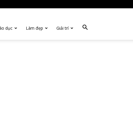
áo dục
Làm đẹp
Giải trí