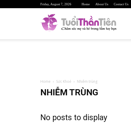
Friday, August 7, 2026
Home
About Us
Contact Us
TuoiTh
Trang
Home
Sức Khoẻ
Nhiễm trùng
web
NHIỄM TRÙNG
No posts to display
sức