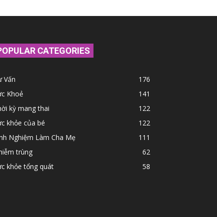
POPULAR CATEGORIES
ư Vấn
176
ức Khoẻ
141
ời kỳ mang thai
122
ức khỏe của bé
122
inh Nghiệm Làm Cha Mẹ
111
hiễm trùng
62
c khỏe tổng quát
58