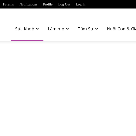
Forums
Notifications
Profile
Log Out
Log In
anTien.com
Sức Khoẻ
Làm mẹ
Tâm Sự
Nuôi Con & Gi