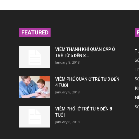
FEATURED
VIÊM THANH KHÍ QUẢN CẤP Ở
T
TRẺ TỪ 5 ĐẾN 8...
S
January 8, 2018
Th
n
S
VIÊM PHẾ QUẢN Ở TRẺ TỪ 3 ĐẾN
4 TUỔI
K
January 8, 2018
N
Sứ
VIÊM PHỔI Ở TRẺ TỪ 5 ĐẾN 8
TUỔI
January 8, 2018