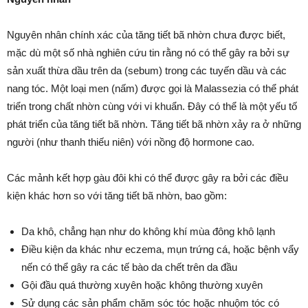
Nguyên nhân chính xác của tăng tiết bã nhờn chưa được biết,
mặc dù một số nhà nghiên cứu tin rằng nó có thể gây ra bởi sự
sản xuất thừa dầu trên da (sebum) trong các tuyến dầu và các
nang tóc. Một loại men (nấm) được gọi là Malassezia có thể phát
triển trong chất nhờn cùng với vi khuẩn. Đây có thể là một yếu tố
phát triển của tăng tiết bã nhờn. Tăng tiết bã nhờn xảy ra ở những
người (như thanh thiếu niên) với nồng độ hormone cao.
Các mảnh kết hợp gàu đôi khi có thể được gây ra bởi các điều
kiện khác hơn so với tăng tiết bã nhờn, bao gồm:
Da khô, chẳng hạn như do không khí mùa đông khô lạnh
Điều kiện da khác như eczema, mụn trứng cá, hoặc bệnh vẩy
nến có thể gây ra các tế bào da chết trên da đầu
Gội đầu quá thường xuyên hoặc không thường xuyên
Sử dụng các sản phẩm chăm sóc tóc hoặc nhuộm tóc có