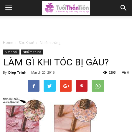
Home
Sức Khoẻ
Nhiễm trùng
Sức Khoẻ
Nhiễm trùng
LÀM GÌ KHI TÓC BỊ GÀU?
By
Diep Trinh
-
March 20, 2016
2293
0