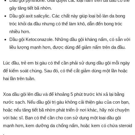
Dầu gội pyrithione. Giải quyết các loại nấm trên da đầu có thể
gây tăng tiết bã nhờn.
Dầu gội axit salicylic. Các chất này giúp loại bỏ làn da bong
tróc khỏi da đầu nhưng có thể làm khô, dẫn đến bong tróc
nhiều hơn.
Dầu gội Ketoconazole. Những dầu gội kháng nấm, có sẵn với
liều lượng mạnh hơn, được dùng để giảm nấm trên da đầu.
Lúc đầu, trẻ em bị gàu có thể cần phải sử dụng dầu gội mỗi ngày
để kiểm soát chúng. Sau đó, có thể cắt giảm dùng một lần hoặc
hai lần trên tuần.
Xoa dầu gội lên đầu và để khoảng 5 phút trước khi xả lại bằng
nước sạch. Nếu dầu gội trị gàu không cải thiện gàu của con bạn,
hoặc nếu tăng tiết bã nhờn phát triển ở nơi khác, hãy nói chuyện
với bác sĩ. Bạn có thể cần cho con sử dụng một loại dầu gội
mạnh hơn, kem dưỡng da chống nấm, hoặc kem có chứa steroid
.