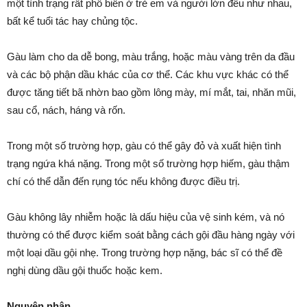
một tình trạng rất phổ biến ở trẻ em và người lớn đều như nhau,
bất kể tuổi tác hay chủng tộc.
Gàu làm cho da dễ bong, màu trắng, hoặc màu vàng trên da đầu
và các bộ phận dầu khác của cơ thể. Các khu vực khác có thể
được tăng tiết bã nhờn bao gồm lông mày, mí mắt, tai, nhăn mũi,
sau cổ, nách, háng và rốn.
Trong một số trường hợp, gàu có thể gây đỏ và xuất hiện tình
trạng ngứa khá nặng. Trong một số trường hợp hiếm, gàu thậm
chí có thể dẫn đến rụng tóc nếu không được điều trị.
Gàu không lây nhiễm hoặc là dấu hiệu của vệ sinh kém, và nó
thường có thể được kiểm soát bằng cách gội đầu hàng ngày với
một loại dầu gội nhẹ. Trong trường hợp nặng, bác sĩ có thể đề
nghị dùng dầu gội thuốc hoặc kem.
Nguyên nhân