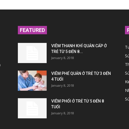
FEATURED
VIÊM THANH KHÍ QUẢN CẤP Ở
T
TRẺ TỪ 5 ĐẾN 8...
S
January 8, 2018
Th
n
S
VIÊM PHẾ QUẢN Ở TRẺ TỪ 3 ĐẾN
4 TUỔI
K
January 8, 2018
N
Sứ
VIÊM PHỔI Ở TRẺ TỪ 5 ĐẾN 8
TUỔI
January 8, 2018