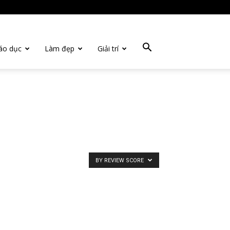
áo dục
Làm đẹp
Giải trí
BY REVIEW SCORE