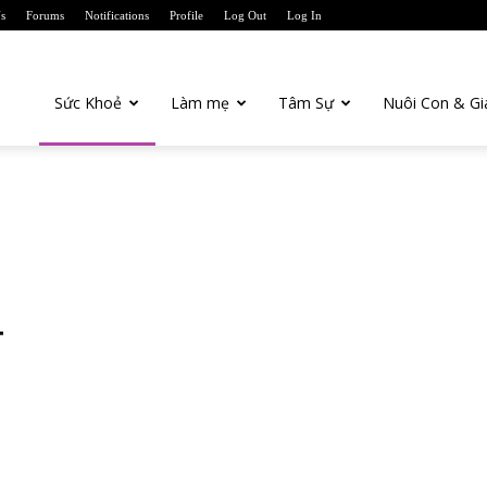
s
Forums
Notifications
Profile
Log Out
Log In
anTien.com
Sức Khoẻ
Làm mẹ
Tâm Sự
Nuôi Con & Gi
T