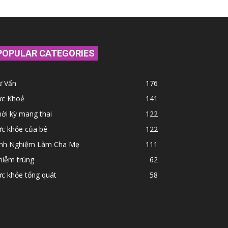
POPULAR CATEGORIES
ư Vấn
176
ức Khoẻ
141
ời kỳ mang thai
122
ức khỏe của bé
122
inh Nghiệm Làm Cha Mẹ
111
hiễm trùng
62
c khỏe tổng quát
58