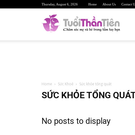
Thursday, August 6, 2026
Home
About Us
Contact U
TuoiTh
Trang
Home
Sức Khoẻ
Sức khỏe tổng quát
web
SỨC KHỎE TỔNG QUÁ
No posts to display
sức