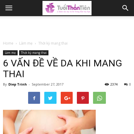
Home
Làm mẹ
Thời kỳ mang thai
Làm mẹ
Thời kỳ mang thai
6 VẤN ĐỀ VỀ DA KHI MANG
THAI
By
Diep Trinh
-
September 27, 2017
2374
0