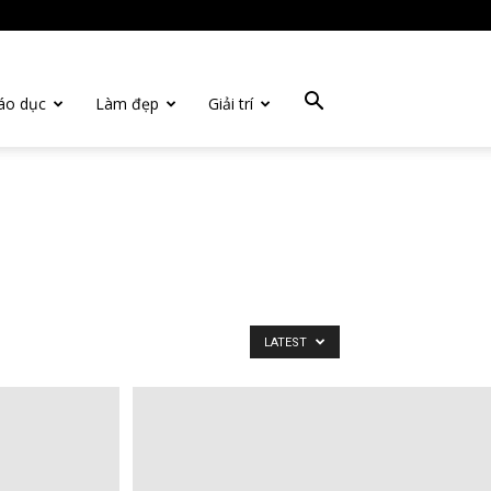
áo dục
Làm đẹp
Giải trí
LATEST