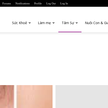
Forums
Notifications
Profile
Log Out
Log In
anTien.com
Sức Khoẻ
Làm mẹ
Tâm Sự
Nuôi Con & Gi