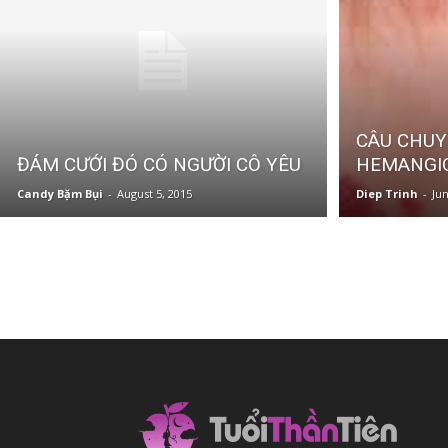
khỏe
CÂU CHUY
cho
ĐÁM CƯỚI ĐÓ CÓ NGƯỜI CÔ YÊU
HEMANGI
Candy Bặm Bụi
-
August 5, 2015
Diep Trinh
-
Jun
mẹ
và