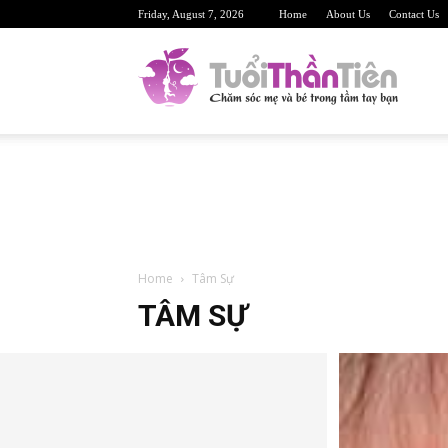
Friday, August 7, 2026
Home
About Us
Contact Us
TuoiTh
Trang
Home
Tâm Sự
web
TÂM SỰ
sức