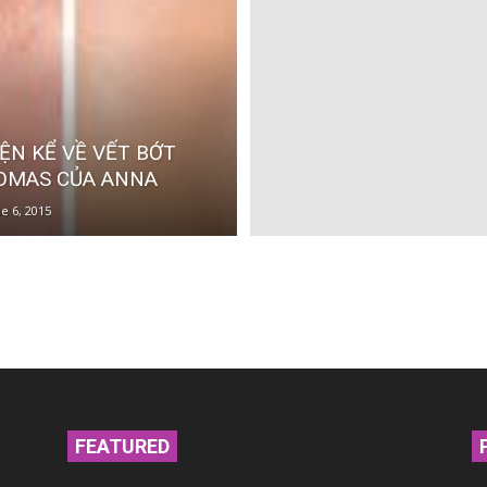
ỆN KỂ VỀ VẾT BỚT
OMAS CỦA ANNA
e 6, 2015
FEATURED