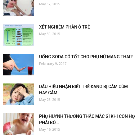
May 12, 2015
XÉT NGHIỆM PHÂN Ở TRẺ
May 30, 2015
UỐNG SODA CÓ TỐT CHO PHỤ NỮ MANG THAI?
February 9, 2017
DẤU HIỆU NHẬN BIẾT TRẺ ĐANG BỊ CẢM CÚM
HAY CẢM...
May 28, 2015
PHỤ HUYNH THƯỜNG THẮC MẮC GÌ KHI CON HỌ
PHẢI BÓ...
May 16, 2015