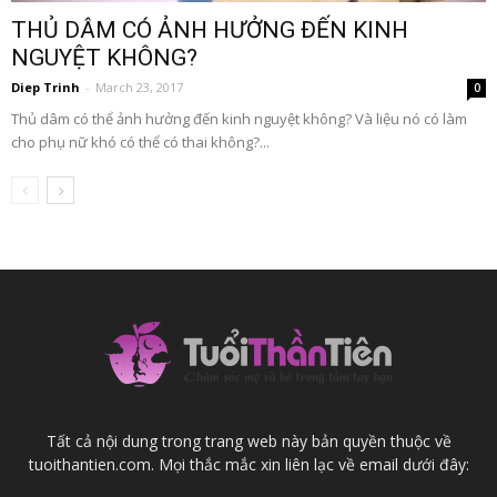
THỦ DÂM CÓ ẢNH HƯỞNG ĐẾN KINH
NGUYỆT KHÔNG?
Diep Trinh
-
March 23, 2017
0
Thủ dâm có thể ảnh hưởng đến kinh nguyệt không? Và liệu nó có làm
cho phụ nữ khó có thể có thai không?...
Tất cả nội dung trong trang web này bản quyền thuộc về
tuoithantien.com. Mọi thắc mắc xin liên lạc về email dưới đây: