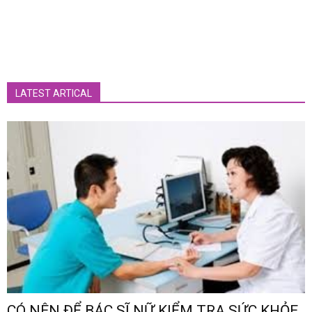
LATEST ARTICAL
CÓ NÊN ĐỂ BÁC SĨ NỮ KIỂM TRA SỨC KHỎE