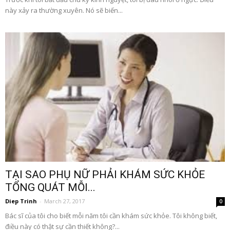
này xảy ra thường xuyên. Nó sẽ biến...
TẠI SAO PHỤ NỮ PHẢI KHÁM SỨC KHỎE
TỔNG QUÁT MỖI...
Diep Trinh
-
March 27, 2017
0
Bác sĩ của tôi cho biết mỗi năm tôi cần khám sức khỏe. Tôi không biết,
điều này có thật sự cần thiết không?...