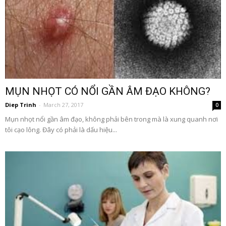
MỤN NHỌT CÓ NỔI GẦN ÂM ĐẠO KHÔNG?
Diep Trinh
-
March 27, 2017
0
Mụn nhọt nổi gần âm đạo, không phải bên trong mà là xung quanh nơi
tôi cạo lông. Đây có phải là dấu hiệu...