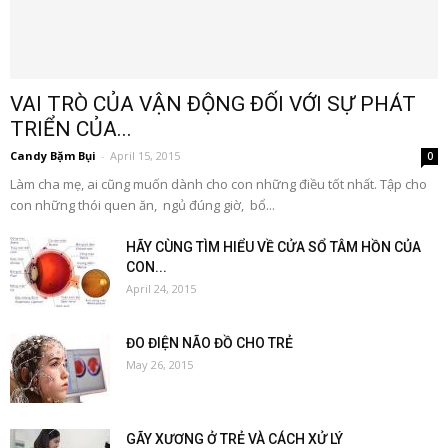
VAI TRÒ CỦA VẬN ĐỘNG ĐỐI VỚI SỰ PHÁT
TRIỂN CỦA...
Candy Bặm Bụi
-
April 15, 2015
0
Làm cha mẹ, ai cũng muốn dành cho con những điều tốt nhất. Tập cho
con những thói quen ăn, ngủ đúng giờ, bổ...
HÃY CÙNG TÌM HIỂU VỀ CỬA SỔ TÂM HỒN CỦA
CON...
April 24, 2015
ĐO ĐIỆN NÃO ĐỒ CHO TRẺ
May 26, 2015
GÃY XƯƠNG Ở TRẺ VÀ CÁCH XỬ LÝ