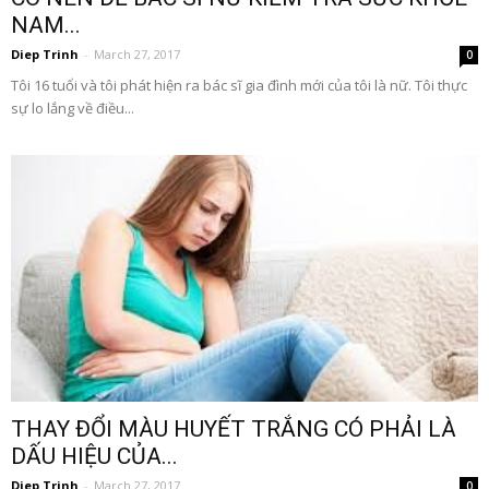
NAM...
Diep Trinh
-
March 27, 2017
0
Tôi 16 tuổi và tôi phát hiện ra bác sĩ gia đình mới của tôi là nữ. Tôi thực
sự lo lắng về điều...
THAY ĐỔI MÀU HUYẾT TRẮNG CÓ PHẢI LÀ
DẤU HIỆU CỦA...
Diep Trinh
-
March 27, 2017
0