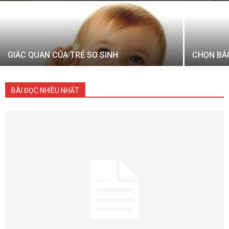
GIÁC QUAN CỦA TRẺ SƠ SINH
CHỌN BÁ
BÀI ĐỌC NHIỀU NHẤT