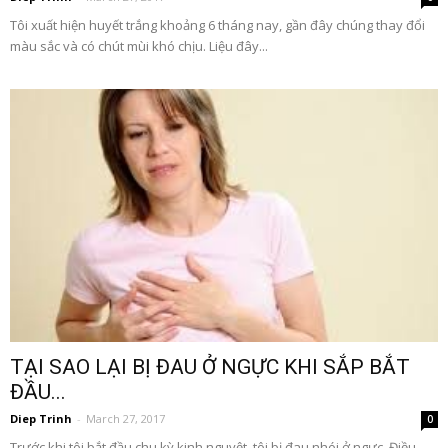
Tôi xuất hiện huyết trắng khoảng 6 tháng nay, gần đây chúng thay đổi
màu sắc và có chút mùi khó chịu. Liệu đây...
TẠI SAO LẠI BỊ ĐAU Ở NGỰC KHI SẮP BẮT
ĐẦU...
Diep Trinh
-
March 27, 2017
0
Trước khi tôi bắt đầu chu kỳ kinh nguyệt, tôi bị đau nhói ở ngực. Điều