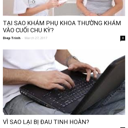
TẠI SAO KHÁM PHỤ KHOA THƯỜNG KHÁM
VÀO CUỐI CHU KỲ?
Diep Trinh
-
March 27, 2017
0
VÌ SAO LẠI BỊ ĐAU TINH HOÀN?