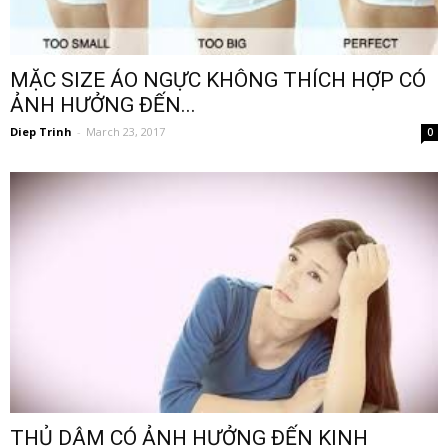
MẶC SIZE ÁO NGỰC KHÔNG THÍCH HỢP CÓ
ẢNH HƯỞNG ĐẾN...
Diep Trinh
-
March 23, 2017
0
THỦ DÂM CÓ ẢNH HƯỞNG ĐẾN KINH