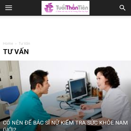
Home
Tư Vấn
TƯ VẤN
CÓ NÊN ĐỂ BÁC SĨ NỮ KIỂM TRA SỨC KHỎE NAM
GIỚI?