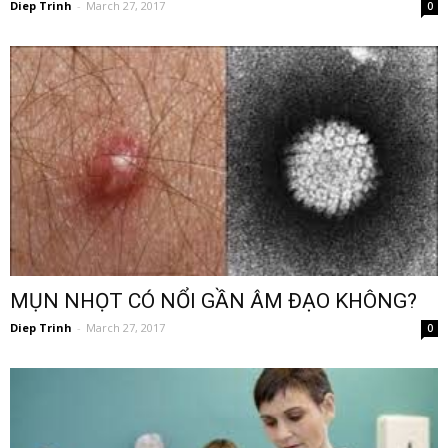
Diep Trinh
-
March 27, 2017
0
MỤN NHỌT CÓ NỔI GẦN ÂM ĐẠO KHÔNG?
Diep Trinh
-
March 27, 2017
0