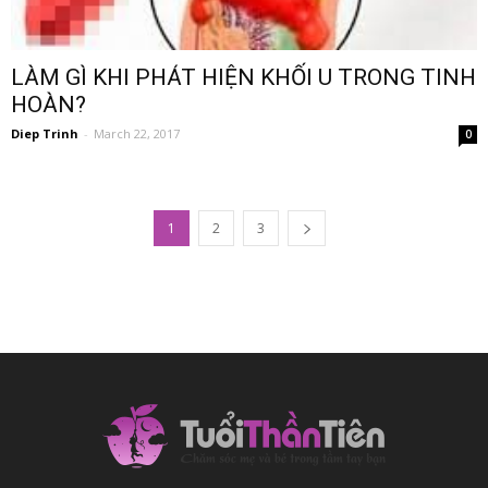
LÀM GÌ KHI PHÁT HIỆN KHỐI U TRONG TINH
HOÀN?
Diep Trinh
-
March 22, 2017
0
1
2
3