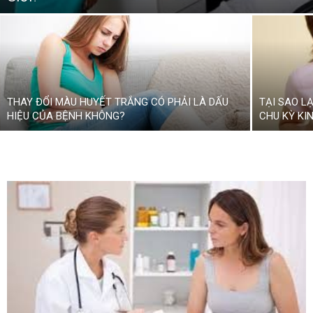
THAY ĐỔI MÀU HUYẾT TRẮNG CÓ PHẢI LÀ DẤU
TẠI SAO LẠ
HIỆU CỦA BỆNH KHÔNG?
CHU KỲ KI