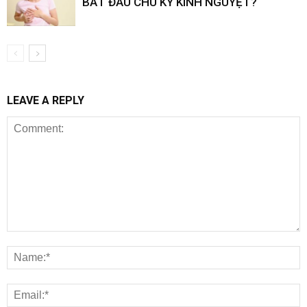
BẮT ĐẦU CHU KỲ KINH NGUYỆT?
LEAVE A REPLY