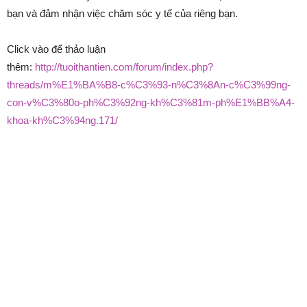
bạn và đảm nhận việc chăm sóc y tế của riêng bạn.
Click vào để thảo luận
thêm:
http://tuoithantien.com/forum/index.php?
threads/m%E1%BA%B8-c%C3%93-n%C3%8An-c%C3%99ng-
con-v%C3%80o-ph%C3%92ng-kh%C3%81m-ph%E1%BB%A4-
khoa-kh%C3%94ng.171/