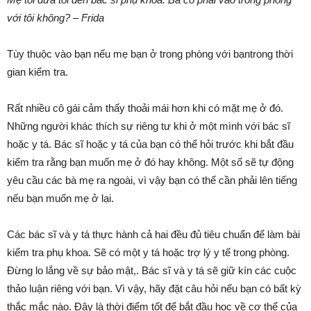
với tôi không? – Frida
Tùy thuộc vào bạn nếu mẹ bạn ở trong phòng với bạntrong thời
gian kiểm tra.
Rất nhiều cô gái cảm thấy thoải mái hơn khi có mặt mẹ ở đó.
Những người khác thích sự riêng tư khi ở một mình với bác sĩ
hoặc y tá. Bác sĩ hoặc y tá của bạn có thể hỏi trước khi bắt đầu
kiểm tra rằng bạn muốn mẹ ở đó hay không. Một số sẽ tự động
yêu cầu các bà mẹ ra ngoài, vì vậy bạn có thể cần phải lên tiếng
nếu bạn muốn mẹ ở lại.
Các bác sĩ và y tá thực hành cả hai đều đủ tiêu chuẩn để làm bài
kiểm tra phụ khoa. Sẽ có một y tá hoặc trợ lý y tế trong phòng.
Đừng lo lắng về sự bảo mật,. Bác sĩ và y tá sẽ giữ kín các cuộc
thảo luận riêng với bạn. Vì vậy, hãy đặt câu hỏi nếu bạn có bất kỳ
thắc mắc nào. Đây là thời điểm tốt để bắt đầu học về cơ thể của