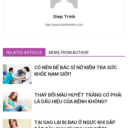
Diep Trinh
http://www.tuoithantien.com
RELATED ARTICLES
MORE FROM AUTHOR
CÓ NÊN ĐỂ BÁC SĨ NỮ KIỂM TRA SỨC
KHỎE NAM GIỚI?
THAY ĐỔI MÀU HUYẾT TRẮNG CÓ PHẢI
LÀ DẤU HIỆU CỦA BỆNH KHÔNG?
TẠI SAO LẠI BỊ ĐAU Ở NGỰC KHI SẮP