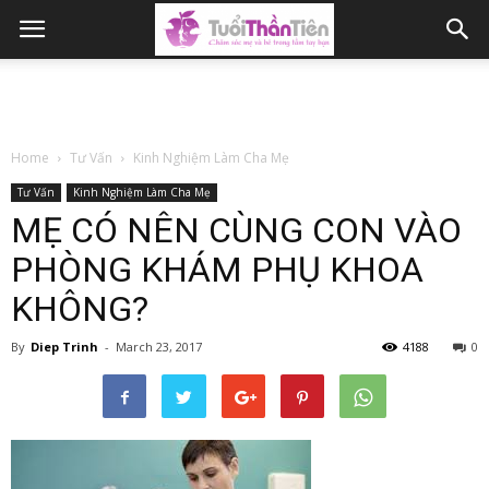
Home
Tư Vấn
Kinh Nghiệm Làm Cha Mẹ
Tư Vấn
Kinh Nghiệm Làm Cha Mẹ
MẸ CÓ NÊN CÙNG CON VÀO
PHÒNG KHÁM PHỤ KHOA
KHÔNG?
By
Diep Trinh
-
March 23, 2017
4188
0