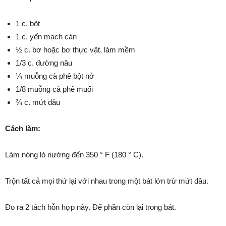
1 c. bột
1 c. yến mạch cán
½ c. bơ hoặc bơ thực vật, làm mềm
1/3 c. đường nâu
¼ muỗng cà phê bột nở
1/8 muỗng cà phê muối
¾ c. mứt dâu
Cách làm:
Làm nóng lò nướng đến 350 ° F (180 ° C).
Trộn tất cả mọi thứ lại với nhau trong một bát lớn trừ mứt dâu.
Đo ra 2 tách hỗn hợp này. Để phần còn lại trong bát.