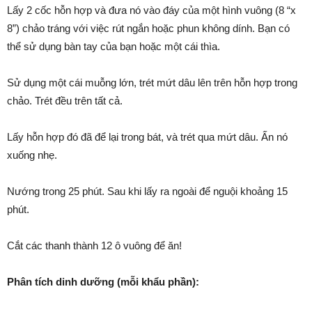
Lấy 2 cốc hỗn hợp và đưa nó vào đáy của một hình vuông (8 “x
8”) chảo tráng với việc rút ngắn hoặc phun không dính. Bạn có
thể sử dụng bàn tay của bạn hoặc một cái thìa.
Sử dụng một cái muỗng lớn, trét mứt dâu lên trên hỗn hợp trong
chảo. Trét đều trên tất cả.
Lấy hỗn hợp đó đã để lại trong bát, và trét qua mứt dâu. Ấn nó
xuống nhẹ.
Nướng trong 25 phút. Sau khi lấy ra ngoài để nguội khoảng 15
phút.
Cắt các thanh thành 12 ô vuông để ăn!
Phân tích dinh dưỡng (mỗi khẩu phần):