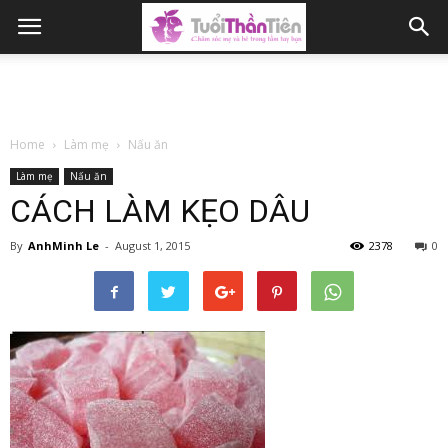
Home
Làm mẹ
Nấu ăn
Làm mẹ
Nấu ăn
CÁCH LÀM KẸO DÂU
By
AnhMinh Le
-
August 1, 2015
2378
0