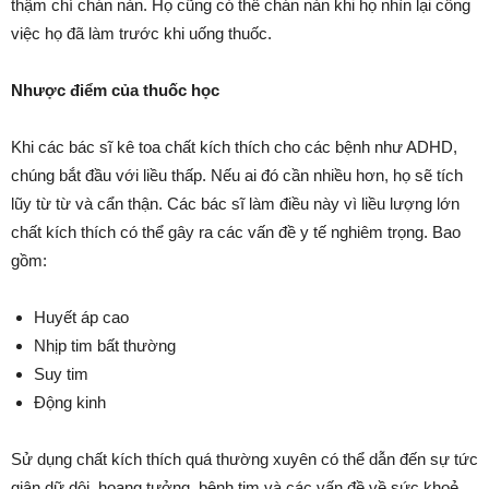
thậm chí chán nản. Họ cũng có thể chán nản khi họ nhìn lại công
việc họ đã làm trước khi uống thuốc.
Nhược điểm của thuốc học
Khi các bác sĩ kê toa chất kích thích cho các bệnh như ADHD,
chúng bắt đầu với liều thấp. Nếu ai đó cần nhiều hơn, họ sẽ tích
lũy từ từ và cẩn thận. Các bác sĩ làm điều này vì liều lượng lớn
chất kích thích có thể gây ra các vấn đề y tế nghiêm trọng. Bao
gồm:
Huyết áp cao
Nhịp tim bất thường
Suy tim
Động kinh
Sử dụng chất kích thích quá thường xuyên có thể dẫn đến sự tức
giận dữ dội, hoang tưởng, bệnh tim và các vấn đề về sức khoẻ