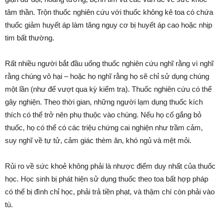
tâm thần. Trộn thuốc nghiên cứu với thuốc không kê toa có chứa
thuốc giảm huyết áp làm tăng nguy cơ bị huyết áp cao hoặc nhịp
tim bất thường.
Rất nhiều người bắt đầu uống thuốc nghiên cứu nghĩ rằng vì nghĩ
rằng chúng vô hại – hoặc họ nghĩ rằng họ sẽ chỉ sử dụng chúng
một lần (như để vượt qua kỳ kiểm tra). Thuốc nghiên cứu có thể
gây nghiện. Theo thời gian, những người lạm dụng thuốc kích
thích có thể trở nên phụ thuộc vào chúng. Nếu họ cố gắng bỏ
thuốc, họ có thể có các triệu chứng cai nghiện như trầm cảm,
suy nghĩ về tự tử, cảm giác thèm ăn, khó ngủ và mệt mỏi.
Rủi ro về sức khoẻ không phải là nhược điểm duy nhất của thuốc
học. Học sinh bị phát hiện sử dụng thuốc theo toa bất hợp pháp
có thể bị đình chỉ học, phải trả tiền phạt, và thậm chí còn phải vào
tù.