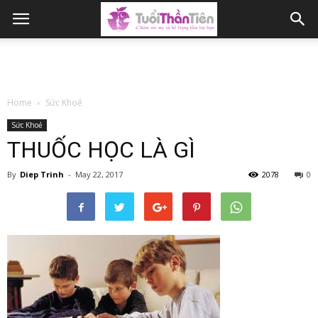
Home
Sức Khoẻ
Sức Khoẻ
THUỐC HỌC LÀ GÌ
By
Diep Trinh
-
May 22, 2017
2078
0