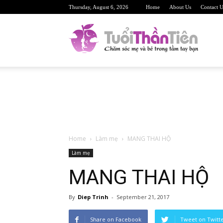
Thursday, August 6, 2026
Home
About Us
Contact U
TuoiTh
Trang
Home
Làm mẹ
MANG THAI HỘ
web
Làm mẹ
MANG THAI HỘ
By
Diep Trinh
-
September 21, 2017
sức
Share on Facebook
Tweet on Twitt