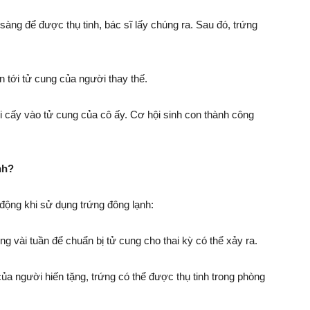
sàng để được thụ tinh, bác sĩ lấy chúng ra. Sau đó, trứng
n tới tử cung của người thay thế.
ôi cấy vào tử cung của cô ấy. Cơ hội sinh con thành công
nh?
động khi sử dụng trứng đông lạnh:
g vài tuần để chuẩn bị tử cung cho thai kỳ có thể xảy ra.
 của người hiến tặng, trứng có thể được thụ tinh trong phòng