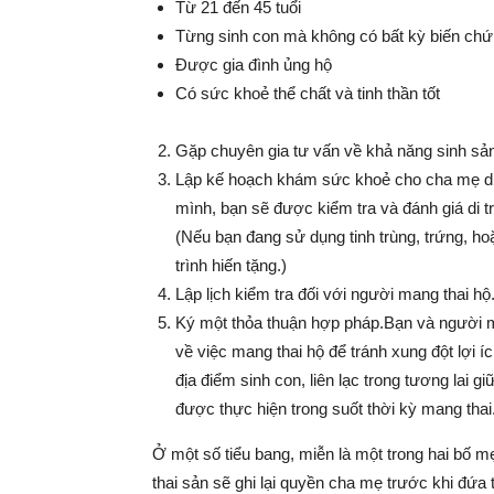
Từ 21 đến 45 tuổi
Từng sinh con mà không có bất kỳ biến ch
Được gia đình ủng hộ
Có sức khoẻ thể chất và tinh thần tốt
Gặp chuyên gia tư vấn về khả năng sinh sả
Lập kế hoạch khám sức khoẻ cho cha mẹ di 
mình, bạn sẽ được kiểm tra và đánh giá di 
(Nếu bạn đang sử dụng tinh trùng, trứng, ho
trình hiến tặng.)
Lập lịch kiểm tra đối với người mang thai hộ
Ký một thỏa thuận hợp pháp.Bạn và người ma
về việc mang thai hộ để tránh xung đột lợi
địa điểm sinh con, liên lạc trong tương lai 
được thực hiện trong suốt thời kỳ mang thai
Ở một số tiểu bang, miễn là một trong hai bố mẹ
thai sản sẽ ghi lại quyền cha mẹ trước khi đứa 