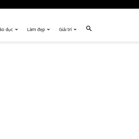
áo dục
Làm đẹp
Giải trí