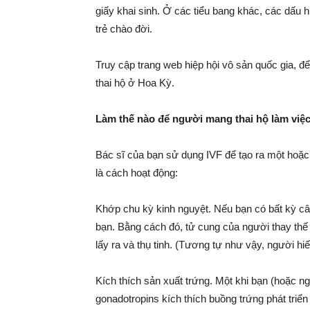
giấy khai sinh. Ở các tiểu bang khác, các dấu
trẻ chào đời.
Truy cập trang web hiệp hội vô sản quốc gia, đ
thai hộ ở Hoa Kỳ.
Làm thế nào để người mang thai hộ làm việc 
Bác sĩ của bạn sử dụng IVF để tạo ra một hoặc
là cách hoạt động:
Khớp chu kỳ kinh nguyệt. Nếu bạn có bất kỳ câu
bạn. Bằng cách đó, tử cung của người thay thế
lấy ra và thụ tinh. (Tương tự như vậy, người hi
Kích thích sản xuất trứng. Một khi bạn (hoặc n
gonadotropins kích thích buồng trứng phát triển