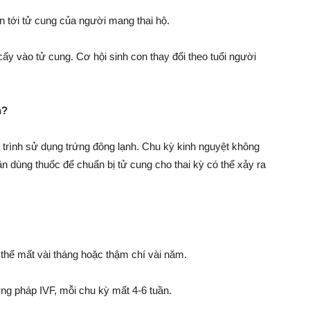
n tới tử cung của người mang thai hộ.
ấy vào tử cung. Cơ hội sinh con thay đổi theo tuổi người
h?
trình sử dụng trứng đông lạnh. Chu kỳ kinh nguyệt không
n dùng thuốc để chuẩn bị tử cung cho thai kỳ có thể xảy ra
thể mất vài tháng hoặc thậm chí vài năm.
g pháp IVF, mỗi chu kỳ mất 4-6 tuần.