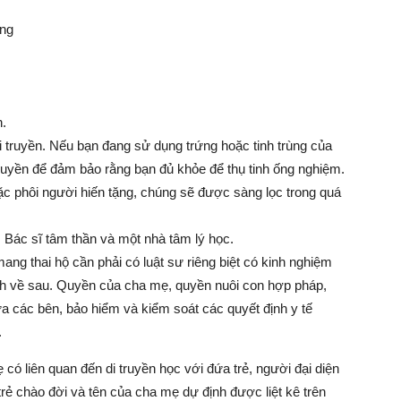
ứng
n.
truyền. Nếu bạn đang sử dụng trứng hoặc tinh trùng của
truyền để đảm bảo rằng bạn đủ khỏe để thụ tinh ống nghiệm.
ặc phôi người hiến tặng, chúng sẽ được sàng lọc trong quá
. Bác sĩ tâm thần và một nhà tâm lý học.
ng thai hộ cần phải có luật sư riêng biệt có kinh nghiệm
 ích về sau. Quyền của cha mẹ, quyền nuôi con hợp pháp,
giữa các bên, bảo hiểm và kiểm soát các quyết định y tế
.
 có liên quan đến di truyền học với đứa trẻ, người đại diện
trẻ chào đời và tên của cha mẹ dự định được liệt kê trên