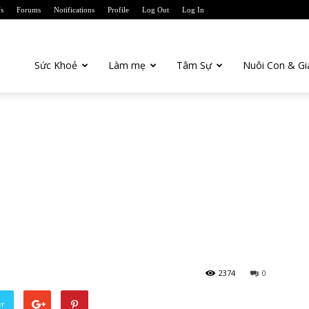
s
Forums
Notifications
Profile
Log Out
Log In
anTien.com
Sức Khoẻ
Làm mẹ
Tâm Sự
Nuôi Con & Gi
2374
0
er