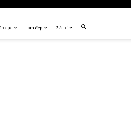
áo dục
Làm đẹp
Giải trí