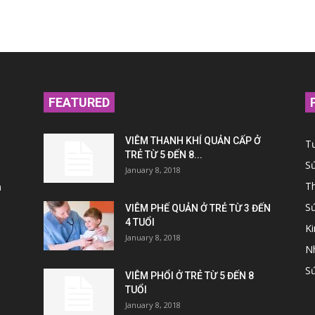
FEATURED
VIÊM THANH KHÍ QUẢN CẤP Ở
T
TRẺ TỪ 5 ĐẾN 8...
S
January 8, 2018
Th
n
S
VIÊM PHẾ QUẢN Ở TRẺ TỪ 3 ĐẾN
4 TUỔI
K
January 8, 2018
N
Sứ
VIÊM PHỔI Ở TRẺ TỪ 5 ĐẾN 8
TUỔI
January 8, 2018