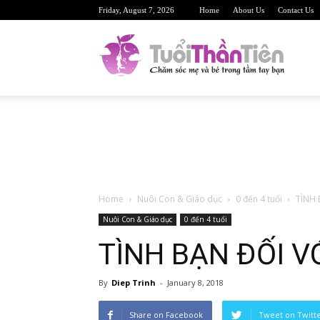
Friday, August 7, 2026
Home
About Us
Contact Us
TuoiTh
Trang
Home
Nuôi Con & Giáo dục
0 đến 4 tuổi
TÌNH 
web
Nuôi Con & Giáo dục
0 đến 4 tuổi
TÌNH BẠN ĐỐI VỚ
By
Diep Trinh
-
January 8, 2018
sức
Share on Facebook
Tweet on Twitt