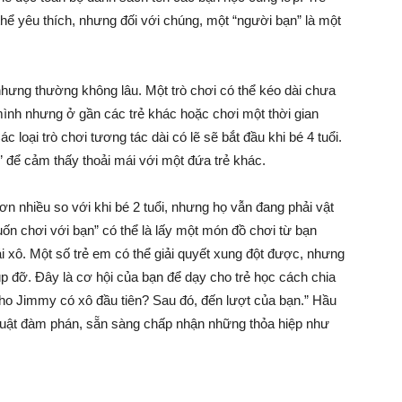
thể yêu thích, nhưng đối với chúng, một “người bạn” là một
 nhưng thường không lâu. Một trò chơi có thể kéo dài chưa
 mình nhưng ở gần các trẻ khác hoặc chơi một thời gian
loại trò chơi tương tác dài có lẽ sẽ bắt đầu khi bé 4 tuổi.
” để cảm thấy thoải mái với một đứa trẻ khác.
 nhiều so với khi bé 2 tuổi, nhưng họ vẫn đang phải vật
muốn chơi với bạn” có thể là lấy một món đồ chơi từ bạn
xô. Một số trẻ em có thể giải quyết xung đột được, nhưng
p đỡ. Đây là cơ hội của bạn để dạy cho trẻ học cách chia
cho Jimmy có xô đầu tiên? Sau đó, đến lượt của bạn.” Hầu
 thuật đàm phán, sẵn sàng chấp nhận những thỏa hiệp như