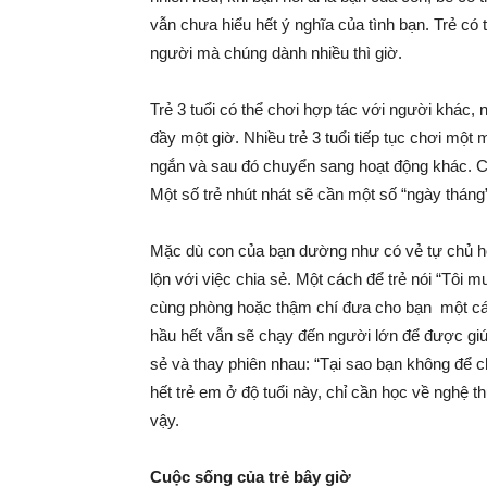
vẫn chưa hiểu hết ý nghĩa của tình bạn. Trẻ có 
bé
người mà chúng dành nhiều thì giờ.
Trẻ 3 tuổi có thể chơi hợp tác với người khác,
đầy một giờ. Nhiều trẻ 3 tuổi tiếp tục chơi một
ngắn và sau đó chuyển sang hoạt động khác. Các 
Một số trẻ nhút nhát sẽ cần một số “ngày tháng
Mặc dù con của bạn dường như có vẻ tự chủ hơn
lộn với việc chia sẻ. Một cách để trẻ nói “Tôi 
cùng phòng hoặc thậm chí đưa cho bạn một cái 
hầu hết vẫn sẽ chạy đến người lớn để được giú
sẻ và thay phiên nhau: “Tại sao bạn không để 
hết trẻ em ở độ tuổi này, chỉ cần học về nghệ
vậy.
Cuộc sống của trẻ bây giờ