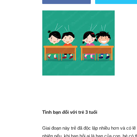
khỏe
cho
mẹ
Tình bạn đối với trẻ 3 tuổi
và
Giai đoạn này trẻ đã độc lập nhiều hơn và có l
nhiên nếu, khi bạn hỏi ai là bạn của con, bé có