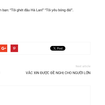
n bạn: “Tôi ghét đậu Hà Lan!” “Tôi yêu bóng đá!”.
Next article
N
VẮC XIN ĐƯỢC ĐỀ NGHỊ CHO NGƯỜI LỚN