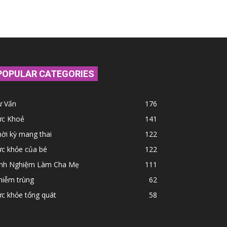
POPULAR CATEGORIES
ư Vấn
176
ức Khoẻ
141
ời kỳ mang thai
122
ức khỏe của bé
122
inh Nghiệm Làm Cha Mẹ
111
hiễm trùng
62
c khỏe tổng quát
58