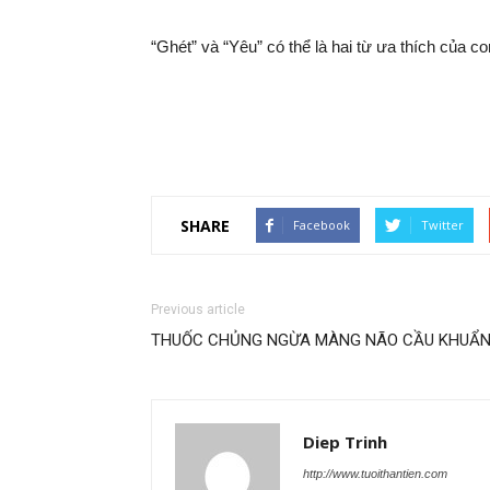
“Ghét” và “Yêu” có thể là hai từ ưa thích của co
SHARE
Facebook
Twitter
Previous article
THUỐC CHỦNG NGỪA MÀNG NÃO CẦU KHUẨ
Diep Trinh
http://www.tuoithantien.com