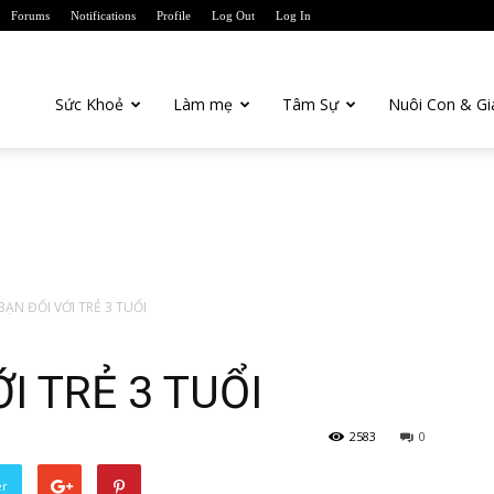
Forums
Notifications
Profile
Log Out
Log In
anTien.com
Sức Khoẻ
Làm mẹ
Tâm Sự
Nuôi Con & Gi
BẠN ĐỐI VỚI TRẺ 3 TUỔI
I TRẺ 3 TUỔI
2583
0
er