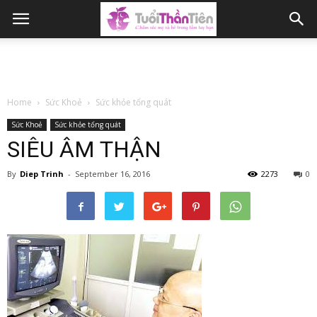
Home
Sức Khoẻ
Sức khỏe tổng quát
Sức Khoẻ
Sức khỏe tổng quát
SIÊU ÂM THẬN
By
Diep Trinh
-
September 16, 2016
2273
0