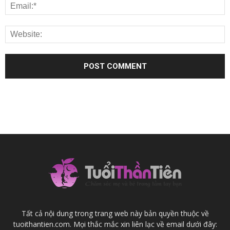
Tất cả nội dung trong trang web này bản quyền thuộc về
tuoithantien.com. Mọi thắc mắc xin liên lạc về email dưới đây: