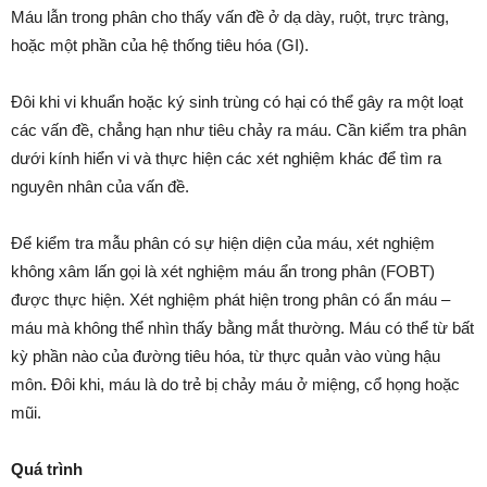
Máu lẫn trong phân cho thấy vấn đề ở dạ dày, ruột, trực tràng,
hoặc một phần của hệ thống tiêu hóa (GI).
Đôi khi vi khuẩn hoặc ký sinh trùng có hại có thể gây ra một loạt
các vấn đề, chẳng hạn như tiêu chảy ra máu. Cần kiểm tra phân
dưới kính hiển vi và thực hiện các xét nghiệm khác để tìm ra
nguyên nhân của vấn đề.
Để kiểm tra mẫu phân có sự hiện diện của máu, xét nghiệm
không xâm lấn gọi là xét nghiệm máu ẩn trong phân (FOBT)
được thực hiện. Xét nghiệm phát hiện trong phân có ẩn máu –
máu mà không thể nhìn thấy bằng mắt thường. Máu có thể từ bất
kỳ phần nào của đường tiêu hóa, từ thực quản vào vùng hậu
môn. Đôi khi, máu là do trẻ bị chảy máu ở miệng, cổ họng hoặc
mũi.
Quá trình