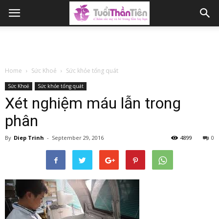
Home
Sức Khoẻ
Sức khỏe tổng quát
Sức Khoẻ
Sức khỏe tổng quát
Xét nghiệm máu lẫn trong
phân
By
Diep Trinh
-
September 29, 2016
4899
0